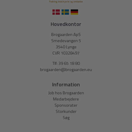
Hovedkontor
Brogaarden ApS
Smedevangen 5
3540 Lynge
CVR 10328497
Tlf:
39 65 18 80
brogaarden@brogaarden.eu
Information
Job hos Brogaarden
Medarbejdere
Sponsorater
Storkunder
Søg