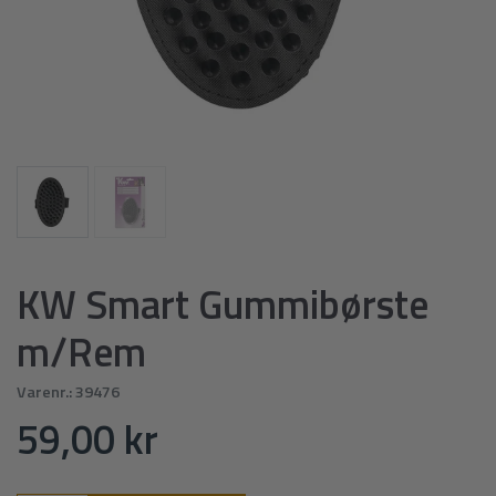
KW Smart Gummibørste
m/Rem
Varenr.:
39476
59,00 kr