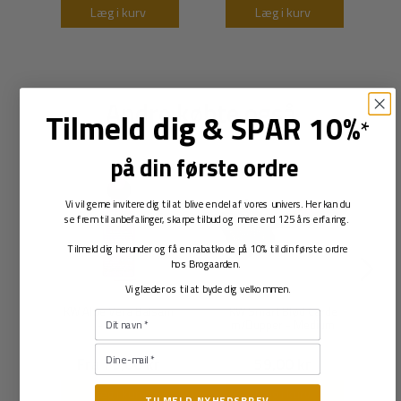
Læg i kurv
Læg i kurv
Andre købte også
Tilmeld dig
&
SPAR 10%
*
på din første ordre
Vi vil gerne invitere dig til at blive en del af vores univers. Her kan du
se frem til anbefalinger, skarpe tilbud og mere end 125 års erfaring.
Tilmeld dig herunder og få en rabatkode på 10% til din første ordre
hos Brogaarden.
Vi glæder os til at byde dig velkommen.
KW Aloe Vera Balsam
KW Smart Blød Carde
- 200 ml
m/Dupper - Medium
Fra 79,00 kr
59,00 kr
Læg i kurv
Læg i kurv