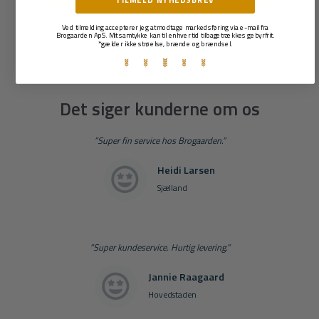
TILMELD NYHEDSBREV
Ved tilmelding accepterer jeg at modtage markedsføring via e-mail fra
Brogaarden ApS. Mit samtykke kan til enhver tid tilbagetrækkes gebyrfrit.
*gælder ikke strøelse, brænde og brændsel.
Det siger kunderne om os
”Super fin service hos Brogaarden.”
Heidi Larsen
Sjælland
”Super kundeservice. Hurtig levering.”
Jannie Raagaard
Hovedstaden