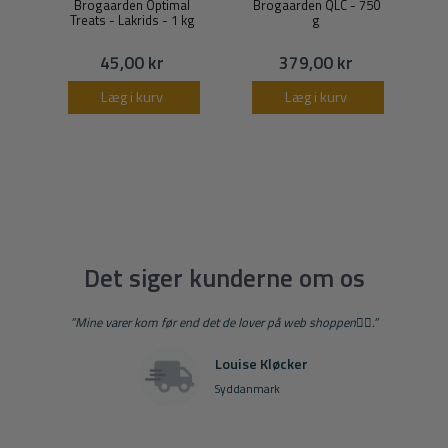
Brogaarden Optimal
Brogaarden QLC - 750
Treats - Lakrids - 1 kg
g
45,00 kr
379,00 kr
Læg i kurv
Læg i kurv
Det siger kunderne om os
”Mine varer kom før end det de lover på web shoppen👍🏻.”
Louise Kløcker
Syddanmark