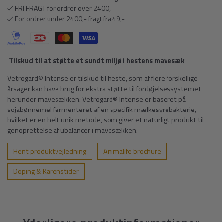
FRI FRAGT for ordrer over 2400,-
For ordrer under 2400,- fragt fra 49,-
Tilskud til at støtte et sundt miljø i hestens mavesæk
Vetrogard® Intense er tilskud til heste, som af flere forskellige
årsager kan have brug for ekstra støtte til fordøjelsessystemet
herunder mavesækken. Vetrogard® Intense er baseret på
sojabønnemel fermenteret af en specifik mælkesyrebakterie,
hvilket er en helt unik metode, som giver et naturligt produkt til
genoprettelse af ubalancer i mavesækken.
Hent produktvejledning
Animalife brochure
Doping & Karenstider