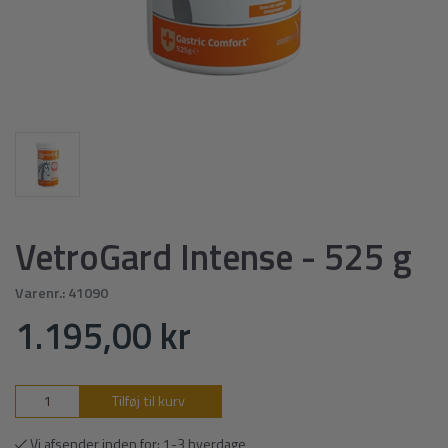
VetroGard Intense - 525 g
Varenr.:
41090
1.195,00 kr
Tilføj til kurv
Vi afsender inden for: 1-3 hverdage