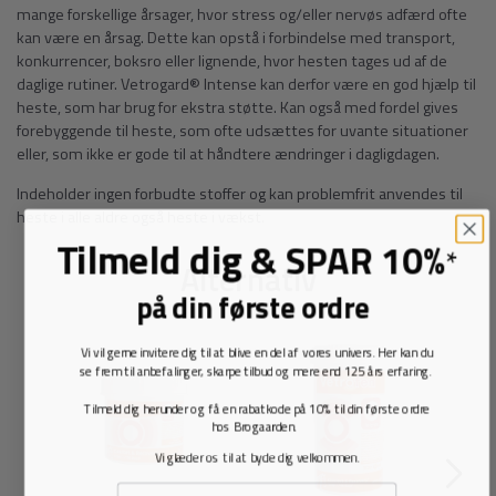
mange forskellige årsager, hvor stress og/eller nervøs adfærd ofte
kan være en årsag. Dette kan opstå i forbindelse med transport,
konkurrencer, boksro eller lignende, hvor hesten tages ud af de
daglige rutiner. Vetrogard® Intense kan derfor være en god hjælp til
heste, som har brug for ekstra støtte. Kan også med fordel gives
forebyggende til heste, som ofte udsættes for uvante situationer
eller, som ikke er gode til at håndtere ændringer i dagligdagen.
Indeholder ingen forbudte stoffer og kan problemfrit anvendes til
heste i alle aldre også heste i vækst.
Tilmeld dig
&
SPAR 10%
*
Alternativ
på din første ordre
Vi vil gerne invitere dig til at blive en del af vores univers. Her kan du
se frem til anbefalinger, skarpe tilbud og mere end 125 års erfaring.
Tilmeld dig herunder og få en rabatkode på 10% til din første ordre
hos Brogaarden.
Vi glæder os til at byde dig velkommen.