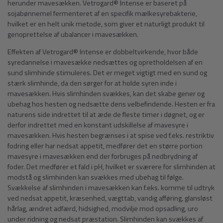
herunder mavesækken. Vetrogard® Intense er baseret på
sojabønnemel fermenteret af en specifik mælkesyrebakterie,
hvilket er en helt unik metode, som giver et naturligt produkt til
genoprettelse af ubalancer i mavesækken.
Effekten af Vetrogard® Intense er dobbeltvirkende, hvor både
syredannelse i mavesække nedsættes og opretholdelsen af en
sund slimhinde stimuleres. Det er meget vigtigt med en sund og
stærk slimhinde, da den sørger for at holde syren inde i
mavesækken. Hvis slimhinden svækkes, kan det skabe gener og
ubehag hos hesten og nedsætte dens velbefindende. Hesten er fra
naturens side indrettet til at æde de fleste timer i døgnet, og er
derfor indrettet med en konstant udskillelse af mavesyre i
mavesækken. Hvis hesten begrænses i at spise ved f.eks. restriktiv
fodring eller har nedsat appetit, medfører det en større portion
mavesyre i mavesækken end der forbruges på nedbrydning af
foder. Det medfører et fald i pH, hvilket er sværere for slimhinden at
modstå og slimhinden kan svækkes med ubehag til følge.
Svækkelse af slimhinden i mavesækken kan f.eks. komme til udtryk
ved nedsat appetit, kræsenhed, vægttab, vandig afføring, glansløst
hårlag, ændret adfærd, hidsighed, modvilje mod opsadling, uro
under ridning og nedsat præstation. Slimhinden kan svækkes af