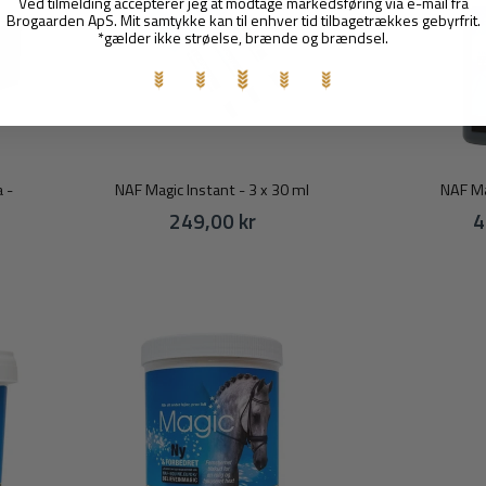
Ved tilmelding accepterer jeg at modtage markedsføring via e-mail fra
Brogaarden ApS. Mit samtykke kan til enhver tid tilbagetrækkes gebyrfrit.
*gælder ikke strøelse, brænde og brændsel.
a -
NAF Magic Instant - 3 x 30 ml
NAF Mag
249,00 kr
4