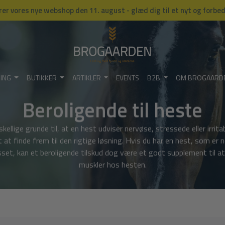
rer vores nye webshop den 11. august - glæd dig til et nyt og forbe
NING
BUTIKKER
ARTIKLER
EVENTS
B2B
OM BROGAARD
Beroligende til heste
llige grunde til, at en hest udviser nervøse, stressede eller irrit
t finde frem til den rigtige løsning. Hvis du har en hest, som er ne
esset, kan et beroligende tilskud dog være et godt supplement til
muskler hos hesten.
Filtrerede efter:
Nulstil all filtre