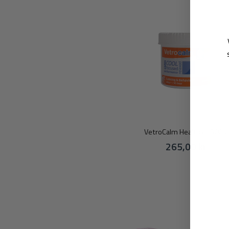
VetroCalm Healthy - 300 g
265,00 kr