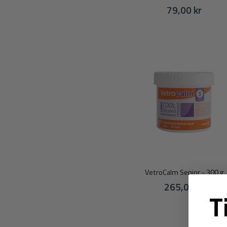
79,00 kr
VetroCalm Senior - 300 g
265,00 kr
T