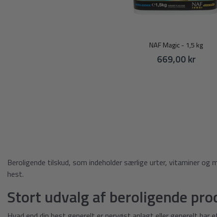
NAF Magic - 1,5 kg
669,00 kr
Beroligende tilskud, som indeholder særlige urter, vitaminer og 
hest.
Stort udvalg af beroligende prod
Hvad end din hest generelt er nervøst anlagt eller generelt har 