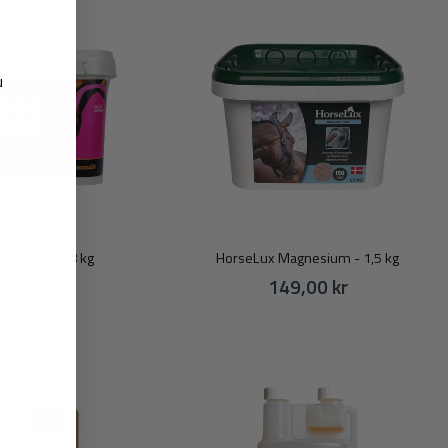
u
.
striAid - 1,8 kg
HorseLux Magnesium - 1,5 kg
49,00 kr
149,00 kr