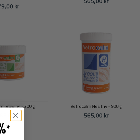
565,00 kr
79,00 kr
m Growing - 300 g
VetroCalm Healthy - 900 g
65,00 kr
565,00 kr
%
*