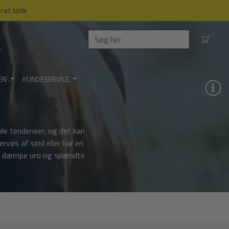
dret look
EN
KUNDESERVICE
able tendenser, og det kan
rvøs af sind eller har en
 at dæmpe uro og spændte