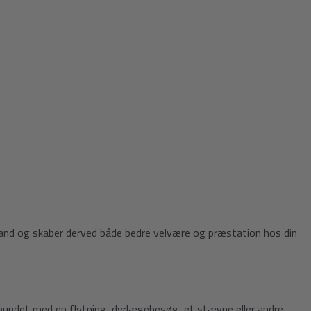
lstand og skaber derved både bedre velvære og præstation hos din
orbundet med en flytning, dyrlægebesøg, et stævne eller andre