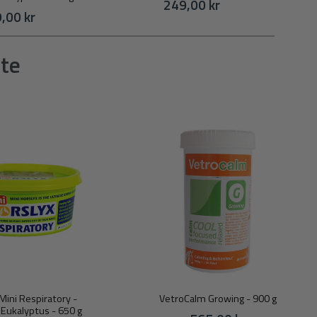
249,00 kr
,00 kr
ste
Mini Respiratory -
VetroCalm Growing - 900 g
Eukalyptus - 650 g