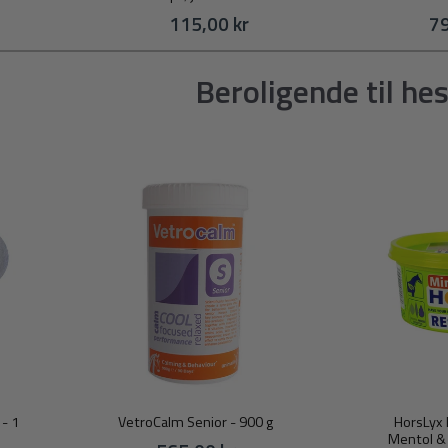
115,00 kr
79
Beroligende til he
- 1
VetroCalm Senior - 900 g
HorsLyx 
Mentol & 