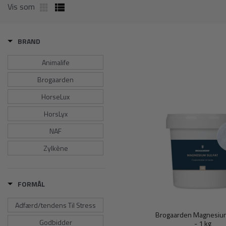
Vis som
BRAND
Animalife
Brogaarden
HorseLux
HorsLyx
NAF
Zylkène
FORMÅL
Adfærd/tendens Til Stress
Brogaarden Magnesium
Godbidder
- 1 kg