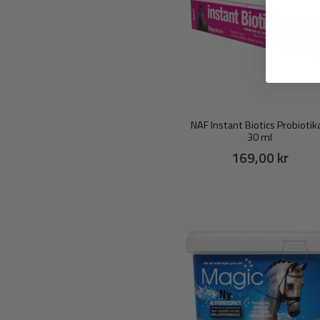
NAF Instant Biotics Probiotik
30 ml
169,00 kr