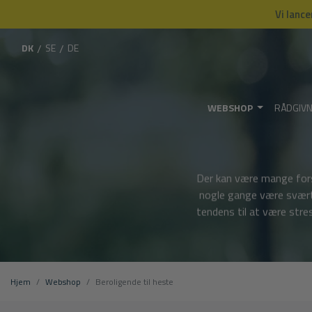
Vi lance
DK
/
SE
/
DE
WEBSHOP
RÅDGIV
Der kan være mange forske
nogle gange være svært a
tendens til at være str
Hjem
Webshop
Beroligende til heste