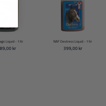
ic Liquid - 1 ltr
NAF Oestress Liquid - 1 ltr
89,00 kr
399,00 kr