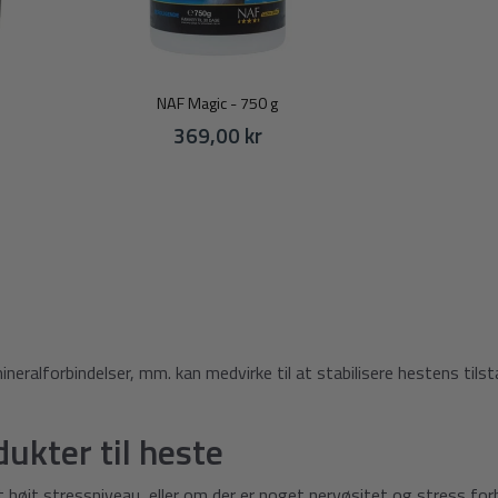
NAF Magic - 750 g
369,00 kr
mineralforbindelser, mm. kan medvirke til at stabilisere hestens ti
ukter til heste
et højt stressniveau, eller om der er noget nervøsitet og stress f