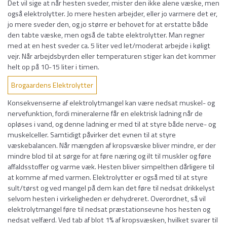
Det vil sige at når hesten sveder, mister den ikke alene væske, men
også elektrolytter. Jo mere hesten arbejder, eller jo varmere det er,
jo mere sveder den, og jo større er behovet for at erstatte både
den tabte væske, men også de tabte elektrolytter. Man regner
med at en hest sveder ca. 5 liter ved let/moderat arbejde i køligt
vejr. Når arbejdsbyrden eller temperaturen stiger kan det kommer
helt op på 10-15 liter i timen.
Brogaardens Elektrolytter
Konsekvenserne af elektrolytmangel kan være nedsat muskel- og
nervefunktion, fordi mineralerne får en elektrisk ladning når de
opløses i vand, og denne ladning er med til at styre både nerve- og
muskelceller. Samtidigt påvirker det evnen til at styre
væskebalancen. Når mængden af kropsvæske bliver mindre, er der
mindre blod til at sørge for at føre næring og ilt til muskler og føre
affaldsstoffer og varme væk. Hesten bliver simpelthen dårligere til
at komme af med varmen. Elektrolytter er også med til at styre
sult/tørst og ved mangel på dem kan det føre til nedsat drikkelyst
selvom hesten i virkeligheden er dehydreret. Overordnet, så vil
elektrolytmangel føre til nedsat præstationsevne hos hesten og
nedsat velfærd. Ved tab af blot 1% af kropsvæsken, hvilket svarer til