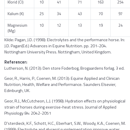
Klorid (Cl)
10
41
71
163
254
Kalium (K)
25
34
43
70
97
Magnesium
10
12
13
19
24
(Mg)
Kilde: Pagan, J.D. (1998): Electrolytes and the performance horse. In:
J.D. Pagan(Ed.) Advances in Equine Nutrition. pp. 201-204.
Nottingham University Press. Nottingham, United Kingdom.
Referencer:
Lutherson, N. (2013): Den store Foderbog, Brogaardens forlag. 3 ed.
Geor, R., Harris, P., Coenen, M. (2013): Equine Applied and Clinican
Nutrition, Health, Welfare and Performance. Saunders Elsevier,
Edinburgh, UK.
Geor, R.J., McCutcheon, L.J. (1998): Hydration effects on physiological
strain of horses during exercise-heat stress. Journal of Applied
Physiology 84: 2042-2051
D'sterdieck, K.F., Schott, H.C., Eberhart, S.W., Woody, K.A., Coenen, M.
(1999): Electrolyte and glycerol supplementation improve water