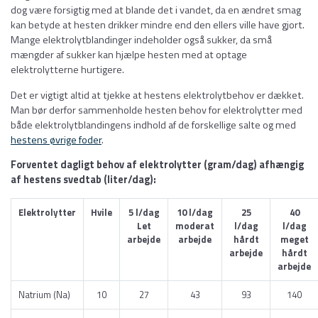
dog være forsigtig med at blande det i vandet, da en ændret smag
kan betyde at hesten drikker mindre end den ellers ville have gjort.
Mange elektrolytblandinger indeholder også sukker, da små
mængder af sukker kan hjælpe hesten med at optage
elektrolytterne hurtigere.
Det er vigtigt altid at tjekke at hestens elektrolytbehov er dækket.
Man bør derfor sammenholde hesten behov for elektrolytter med
både elektrolytblandingens indhold af de forskellige salte og med
hestens øvrige foder
.
Forventet dagligt behov af elektrolytter (gram/dag) afhængig
af hestens svedtab (liter/dag):
Elektrolytter
Hvile
5 l/dag
10 l/dag
25
40
Let
moderat
l/dag
l/dag
arbejde
arbejde
hårdt
meget
arbejde
hårdt
arbejde
Natrium (Na)
10
27
43
93
140