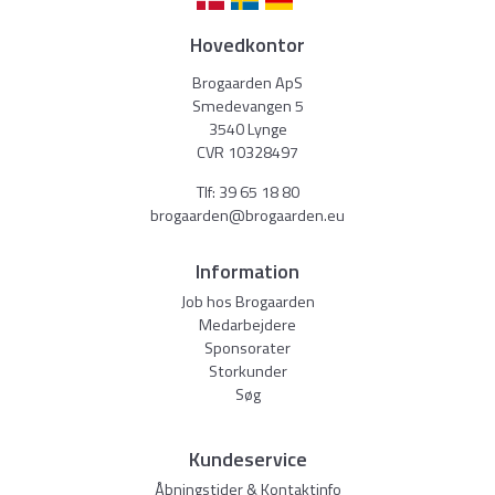
Hovedkontor
Brogaarden ApS
Smedevangen 5
3540 Lynge
CVR 10328497
Tlf:
39 65 18 80
brogaarden@brogaarden.eu
Information
Job hos Brogaarden
Medarbejdere
Sponsorater
Storkunder
Søg
Kundeservice
Åbningstider & Kontaktinfo