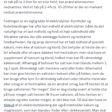
et tab på ca. 5 liter for en stor hest, kan præstationsevnen
nedsættes. Ved et tab på 2-4% ca. 10-20 liter er der en markant
nedsat præstationsevne.
Fodringen er en vigtig kilde til elektrolytter. Kornfoder og
foderblandinger har ofte lavt indhold af elektrolytter, både da det
naturligt har et lavt indhold, og fordi et højt saltindhold ville
tiltrække væske der ville ødelægge foderet og nedsætte
holdbarheden. Hø og wrap derimod har et højt indhold af specielt
kalium, men ikke af natrium og klorid. Det betyder at heste der er i
let arbejde ofte vil være dækket ind med kalium, men skal have et
supplement af natrium og klorid, hvilket man kan få i almindeligt
køkkensalt. Afhængig af behovet for salt kan man blande mellem ½
og 2 spsk. Almindeligt salt i hestens vand eller foder. Alternativt
kan man give hesten en saltsten i boksen eller på folden, som de
kan bruge efter lyst. En almindelig saltsten uden tilsatte mineraler
eller smag er at foretrække, da en ændret smag, kan få hesten til at
bruge saltstenen "for meget". Det er dog stadig svært at holde styr
på hvor meget salt hesten får fra en saltsten, så hvis hesten er i
arbejde og/eller sveder meget, er det ikke nok. Så skal den have et
tilskud
af en elektrolytblanding der også indeholder kalium og
magnesium, som kan blandes i foder eller i drikkevandet. Man skal