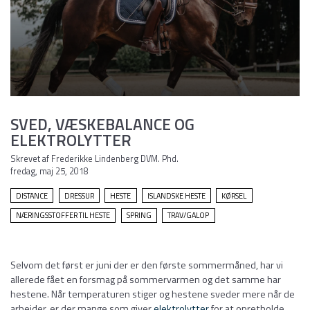
SVED, VÆSKEBALANCE OG
ELEKTROLYTTER
Skrevet af Frederikke Lindenberg DVM. Phd.
fredag, maj 25, 2018
DISTANCE
DRESSUR
HESTE
ISLANDSKE HESTE
KØRSEL
NÆRINGSSTOFFER TIL HESTE
SPRING
TRAV/GALOP
Selvom det først er juni der er den første sommermåned, har vi
allerede fået en forsmag på sommervarmen og det samme har
hestene. Når temperaturen stiger og hestene sveder mere når de
arbejder, er der mange som giver
elektrolytter
for at opretholde