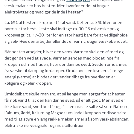
væskebalancen hos hesten. Men hvorfor er det vi bruger
elektrolytter og hvad gør de inde i hesten?
Ca. 65% af hestens krop består af vand. Det er ca. 350 liter for en
normal stor hest. Heste skal indtage ca. 30-35 ml væske pr kg
kropsvægt (ca. 17-20 liter for en stor hest) bare for at vedligeholde
sig selv. Hvis den arbejder eller det er varmt, stiger væskebehovet.
Når hesten arbejder, bliver den varm. Varmen skal den af med og
det gør den ved at svede. Varmen sendes med blodet inde fra
kroppen ud mod huden, hvor der dannes sved. Sveden omdannes
fra væske til damp og fordamper. Omdannelsen kræver så meget
energi (varme) at blodet der vender tilbage fra overfladen er
køligere og køler kroppen.
Umiddelbart skulle man tro, at så længe man sørger for at hesten
får nok vand til at den kan danne sved, så er alt godt. Men sved er
ikke bare vand, sved består også af en masse salte så som Natrium,
Kalcium,Klorid, Kalium og Magnesium. Inde i kroppen er disse salte
med til at styre en lang række mekanismer så som væskebalancen,
elektriske nervesignaler og muskelfunktion.