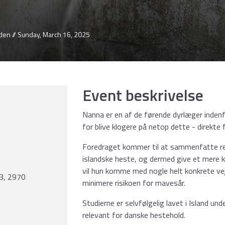
en // Sunday, March 16, 2025
Event beskrivelse
Nanna er en af de førende dyrlæger inde
for blive klogere på netop dette - direkte
Foredraget kommer til at sammenfatte re
islandske heste, og dermed give et mere kl
vil hun komme med nogle helt konkrete ve
23, 2970
minimere risikoen for mavesår.
Studierne er selvfølgelig lavet i Island un
relevant for danske hestehold.