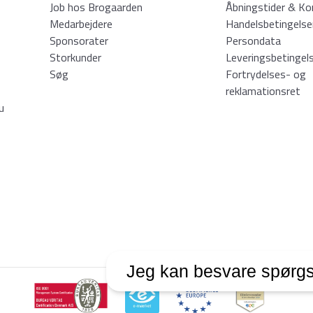
Job hos Brogaarden
Åbningstider & Ko
Medarbejdere
Handelsbetingelse
Sponsorater
Persondata
Storkunder
Leveringsbetingel
Søg
Fortrydelses- og
reklamationsret
u
Jeg kan besvare spørgs