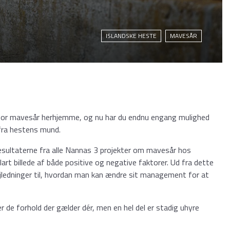
ISLANDSKE HESTE
MAVESÅR
nfor mavesår herhjemme, og nu har du endnu engang mulighed
 fra hestens mund.
sultaterne fra alle Nannas 3 projekter om mavesår hos
art billede af både positive og negative faktorer. Ud fra dette
jledninger til, hvordan man kan ændre sit management for at
der de forhold der gælder dér, men en hel del er stadig uhyre