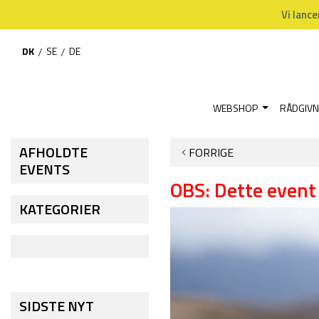
Vi lance
DK
/
SE
/
DE
WEBSHOP
RÅDGIVN
Hjem
Events
Foredrag: Dyrlæge Nanna Luthersson "Mavesår - Del 3"
AFHOLDTE
FORRIGE
EVENTS
OBS: Dette event 
KATEGORIER
SIDSTE NYT