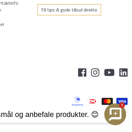
ntaktinfo
Få tips & gode tilbud direkte
r
ser
1
mål og anbefale produkter. 😊