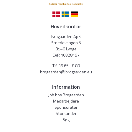
Hovedkontor
Brogaarden ApS
Smedevangen 5
3540 Lynge
CVR 10328497
Tlf:
39 65 18 80
brogaarden@brogaarden.eu
Information
Job hos Brogaarden
Medarbejdere
Sponsorater
Storkunder
Søg