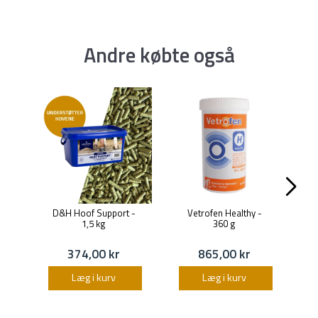
Andre købte også
D&H Hoof Support -
Vetrofen Healthy -
1,5 kg
360 g
374,00 kr
865,00 kr
Læg i kurv
Læg i kurv