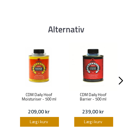
Alternativ
CDM Daily Hoof
CDM Daily Hoof
C
Moisturiser - 500 ml
Barrier - 500 ml
209,00 kr
239,00 kr
Læg i kurv
Læg i kurv