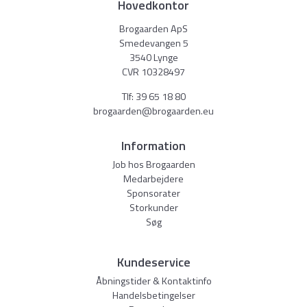
Hovedkontor
Brogaarden ApS
Smedevangen 5
3540 Lynge
CVR 10328497
Tlf:
39 65 18 80
brogaarden@brogaarden.eu
Information
Job hos Brogaarden
Medarbejdere
Sponsorater
Storkunder
Søg
Kundeservice
Åbningstider & Kontaktinfo
Handelsbetingelser