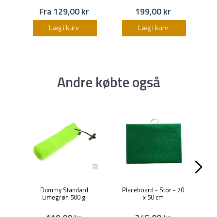
Fra 129,00 kr
199,00 kr
Læg i kurv
Læg i kurv
Andre købte også
Dummy Standard
Placeboard - Stor - 70
M
Limegrøn 500 g
x 50 cm