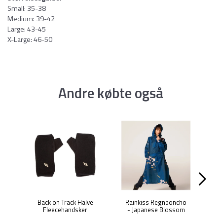
Small: 35-38
Medium: 39-42
Large: 43-45
X-Large: 46-50
Andre købte også
Back on Track Halve
Rainkiss Regnponcho
R
Fleecehandsker
- Japanese Blossom