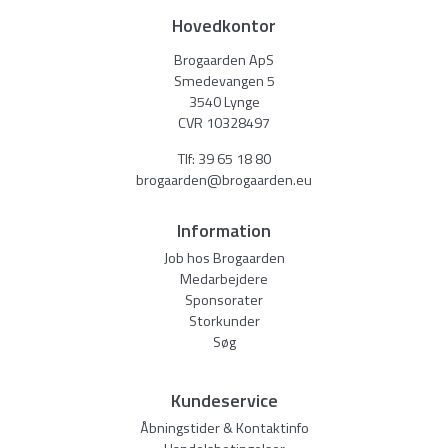
Hovedkontor
Brogaarden ApS
Smedevangen 5
3540 Lynge
CVR 10328497
Tlf:
39 65 18 80
brogaarden@brogaarden.eu
Information
Job hos Brogaarden
Medarbejdere
Sponsorater
Storkunder
Søg
Kundeservice
Åbningstider & Kontaktinfo