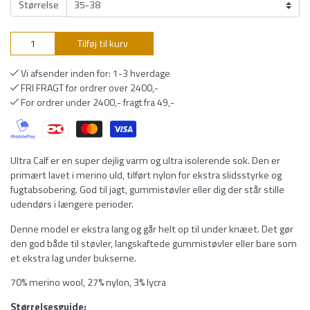
Størrelse
Tilføj til kurv
Vi afsender inden for: 1-3 hverdage
FRI FRAGT for ordrer over 2400,-
For ordrer under 2400,- fragt fra 49,-
Ultra Calf er en super dejlig varm og ultra isolerende sok. Den er
primært lavet i merino uld, tilført nylon for ekstra slidsstyrke og
fugtabsobering. God til jagt, gummistøvler eller dig der står stille
udendørs i længere perioder.
Denne model er ekstra lang og går helt op til under knæet. Det gør
den god både til støvler, langskaftede gummistøvler eller bare som
et ekstra lag under bukserne.
70% merino wool, 27% nylon, 3% lycra
Størrelsesguide: