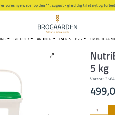
rer vores nye webshop den 11. august - glæd dig til et nyt og forbe
NING
BUTIKKER
ARTIKLER
EVENTS
B2B
OM BROGAARD
Nutri
5 kg
Varenr.:
3564
499,0