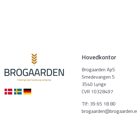
Hovedkontor
Brogaarden ApS
Smedevangen 5
3540 Lynge
CVR 10328497
Tlf:
39 65 18 80
brogaarden@brogaarden.e