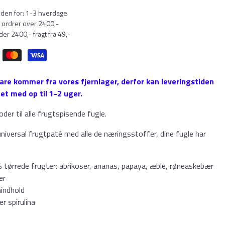
nden for: 1-3 hverdage
 ordrer over 2400,-
er 2400,- fragt fra 49,-
are kommer fra vores fjernlager, derfor kan leveringstiden
t med op til 1-2 uger.
der til alle frugtspisende fugle.
niversal frugtpaté med alle de næringsstoffer, dine fugle har
tørrede frugter: abrikoser, ananas, papaya, æble, røneaskebær
er
nindhold
er spirulina