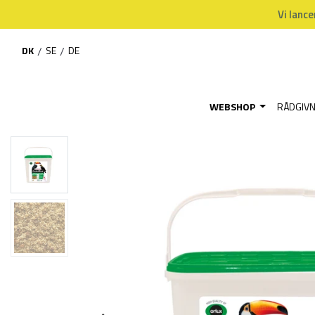
Vi lance
DK
/
SE
/
DE
WEBSHOP
RÅDGIV
Hjem
Webshop
BLACK FRIDAY
NutriBird Tropical Fruit Patee - 5 kg