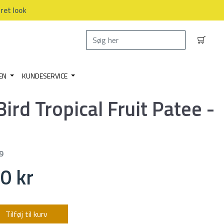
dret look
EN
KUNDESERVICE
Bird Tropical Fruit Patee -
9
0 kr
Tilføj til kurv