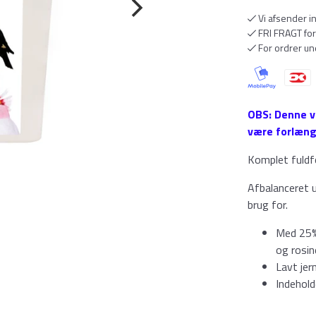
Vi afsender i
FRI FRAGT for
For ordrer und
OBS: Denne v
være forlænge
Komplet fuldfo
Afbalanceret u
brug for.
Med 25% 
og rosin
Lavt jer
Indehold