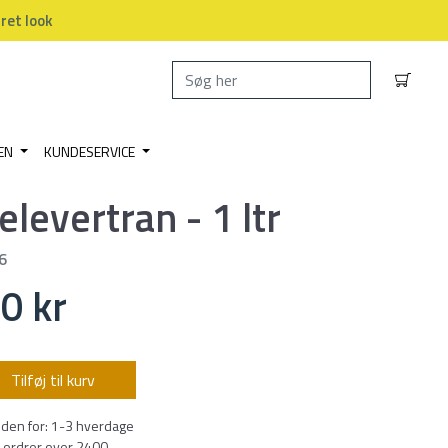
dret look
EN
KUNDESERVICE
elevertran - 1 ltr
6
0 kr
Tilføj til kurv
nden for: 1-3 hverdage
 ordrer over 2400,-