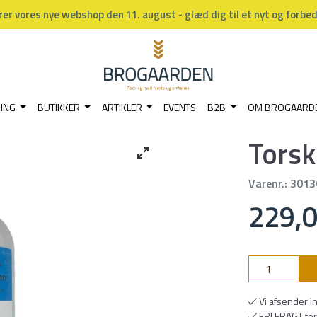
rer vores nye webshop den 11. august - glæd dig til et nyt og forbe
NING
BUTIKKER
ARTIKLER
EVENTS
B2B
OM BROGAARD
Torsk
Varenr.:
3013
229,0
Vi afsender i
FRI FRAGT for