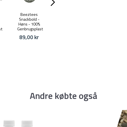
Beeztees
Hemex Dry -
Foderkalk - 5
Snackbold -
Hygiejnemiddel
kg
Høns - 100%
- 5 kg
29,00 kr
st
Genbrugsplast
199,00 kr
89,00 kr
Andre købte også