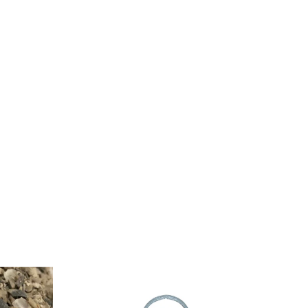
Kyllingefoder
Brogaarden
Andefoder -
Voksefoder -
Hønsekorn -
5 kg
8-18 uger - 5
Byg, Hvede &
59,00 kr
kg
Majs - 18 kg
69,00 kr
149,00 kr