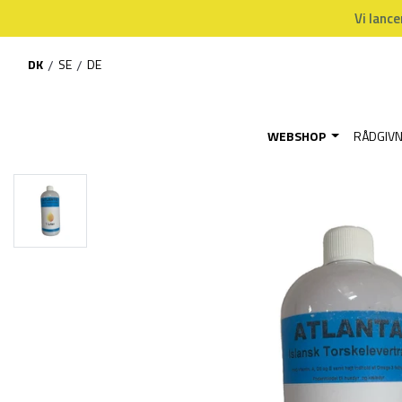
Vi lance
DK
/
SE
/
DE
WEBSHOP
RÅDGIV
Hjem
Webshop
BLACK FRIDAY
Torskelevertran - 1 ltr