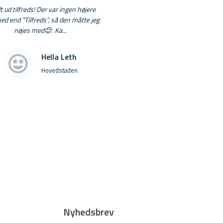
t ud tilfreds! Der var ingen højere
ed end “Tilfreds”, så den måtte jeg
nøjes med😊. Ka...
Hella Leth
Hovedstaden
Nyhedsbrev