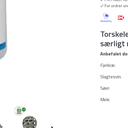
For ordrer und
Torskele
særligt
Anbefalet do
Fjerkræ: 10 t
Slagtesvin: Ca
Søer: Ca. 30
Mink: Ca. 0