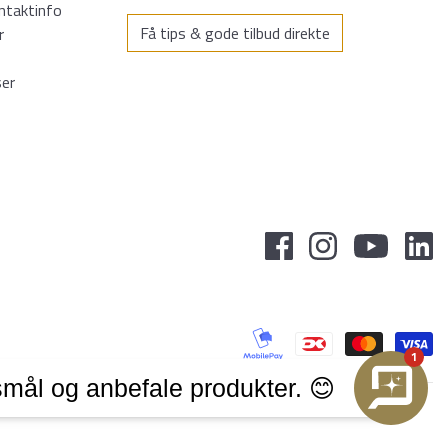
ntaktinfo
Få tips & gode tilbud direkte
r
ser
1
mål og anbefale produkter. 😊