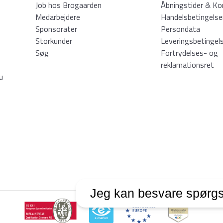
Job hos Brogaarden
Åbningstider & Ko
Medarbejdere
Handelsbetingelse
Sponsorater
Persondata
Storkunder
Leveringsbetingel
Søg
Fortrydelses- og
reklamationsret
u
Jeg kan besvare spørgs