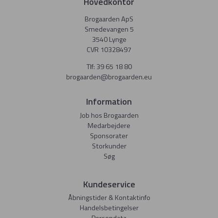
Hovedkontor
Brogaarden ApS
Smedevangen 5
3540 Lynge
CVR 10328497
Tlf:
39 65 18 80
brogaarden@brogaarden.eu
Information
Job hos Brogaarden
Medarbejdere
Sponsorater
Storkunder
Søg
Kundeservice
Åbningstider & Kontaktinfo
Handelsbetingelser