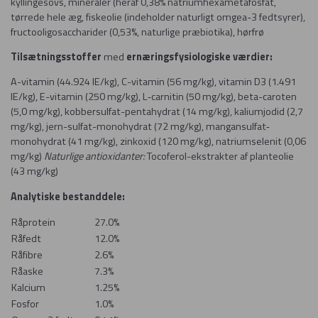
kyllingesovs, mineraler (heraf 0,38% natriumhexametafosfat,
tørrede hele æg, fiskeolie (indeholder naturligt omgea-3 fedtsyrer),
fructooligosaccharider (0,53%, naturlige præbiotika), hørfrø
Tilsætningsstoffer
med
ernæringsfysiologiske værdier:
A-vitamin (44.924 IE/kg), C-vitamin (56 mg/kg), vitamin D3 (1.491
IE/kg), E-vitamin (250 mg/kg), L‐carnitin (50 mg/kg), beta-caroten
(5,0 mg/kg), kobbersulfat-pentahydrat (14 mg/kg), kaliumjodid (2,7
mg/kg), jern-sulfat-monohydrat (72 mg/kg), mangansulfat‐
monohydrat (41 mg/kg), zinkoxid (120 mg/kg), natriumselenit (0,06
mg/kg)
Naturlige
antioxidanter:
Tocoferol-ekstrakter af planteolie
(43 mg/kg)
Analytiske bestanddele:
Råprotein
27.0%
Råfedt
12.0%
Råfibre
2.6%
Råaske
7.3%
Kalcium
1.25%
Fosfor
1.0%