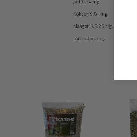
Jod: 0,34 mg,
Kobber: 9,81 mg,
Mangan: 48,26 mg,
Zink 50,62 mg.