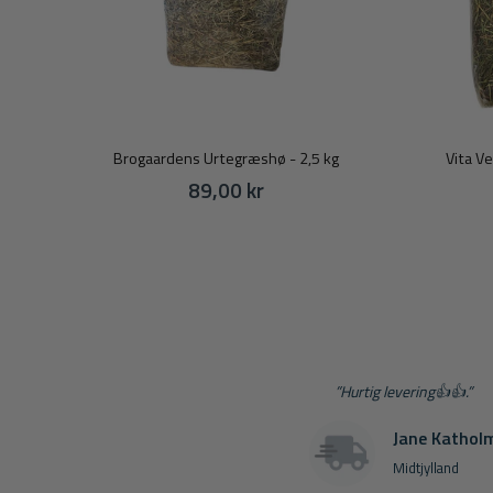
Brogaardens Urtegræshø - 2,5 kg
Vita V
89,00 kr
”Hurtig levering👍👍.”
Jane Kathol
Midtjylland