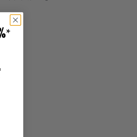
%
*
u
.