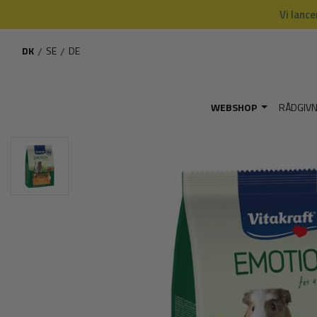
Vi lance
DK
/
SE
/
DE
WEBSHOP
RÅDGIV
Hjem
Webshop
BLACK FRIDAY
Vitakraft Emotion Beauty Adult - Marsvi