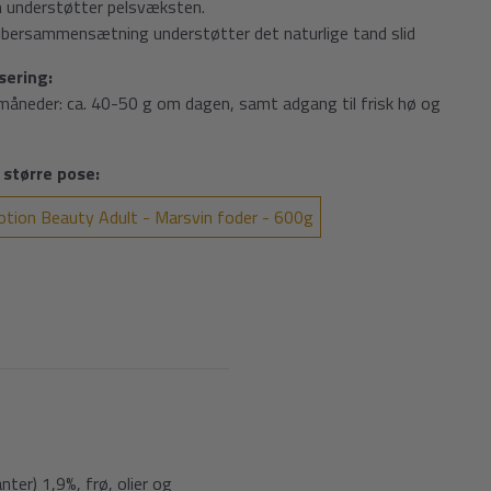
n understøtter pelsvæksten.
ibersammensætning understøtter det naturlige tand slid
Burgess
Burgess
Burgess
Excel
Excel
Excel
sering:
Marsvin m.
Chinchilla -
Junior/Dværgkanin
 måneder: ca. 40-50 g om dagen, samt adgang til frisk hø og
Mint - 3 kg
1,5 kg
m. Mint - 3
kg
199,00 kr
99,00 kr
199,00 kr
 større pose:
otion Beauty Adult - Marsvin foder - 600g
nter) 1,9%, frø, olier og