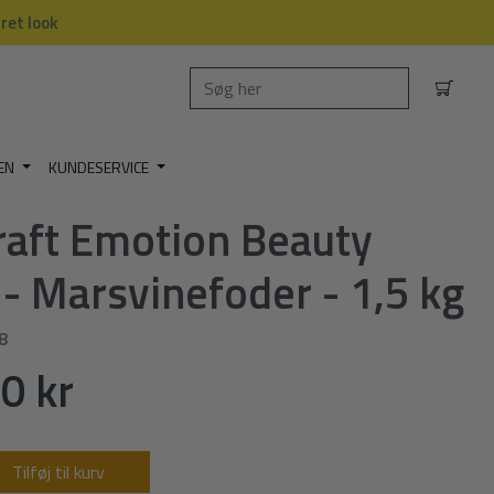
dret look
EN
KUNDESERVICE
raft Emotion Beauty
 - Marsvinefoder - 1,5 kg
8
0 kr
Tilføj til kurv