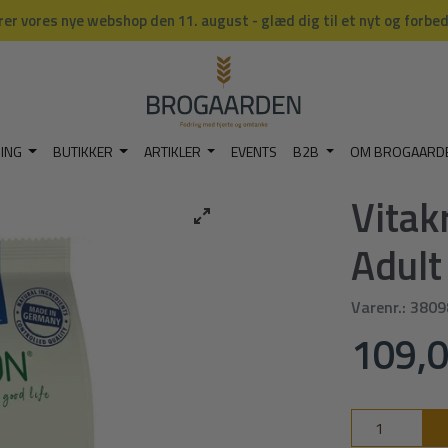
rer vores nye webshop den 11. august - glæd dig til et nyt og forbe
NING
BUTIKKER
ARTIKLER
EVENTS
B2B
OM BROGAARD
nefoder - 1,5 kg
Vitak
Adult
Varenr.:
3809
109,0