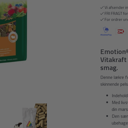
Vi afsender i
FRI FRAGT for
For ordrer und
Emotion®
Vitakraf
smag.
Denne lækre f
skinnende pels
Indehold
Med livs
din mars
Den særl
ubehagel