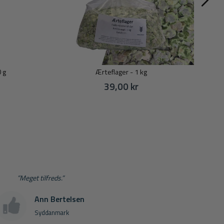
 g
Ærteflager - 1 kg
Vi
 pris
39,00 kr
”Meget tilfreds.”
Ann Bertelsen
Syddanmark