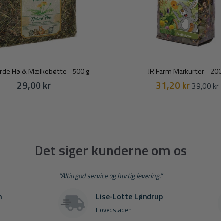
erde Hø & Mælkebøtte - 500 g
JR Farm Markurter - 200
Vanligt
29,00 kr
31,20 kr
39,00 kr
Det siger kunderne om os
”Altid god service og hurtig levering.”
m
Lise-Lotte Løndrup
Hovedstaden