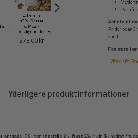
Metioni
Den rå f
Altromin
Burgess
Burgess
1324 Rotter
Excel Adult
Excel
Anbefalet do
kanin
& Mus -
Kanin m.
Marsvin m.
Pr. dyr over 6
Vedligeholdelsesfoder
Mint - 10 kg
Solbær &
vand.
Oregano -
275,00 kr
449,00 kr
1,5 kg
Fås også i en
119,00 kr
Vitakraft Em
Yderligere produktinformationer
grøntsager 5%, tørret persille 2%, frugt 2%, inulin (kulhydrat fra pla