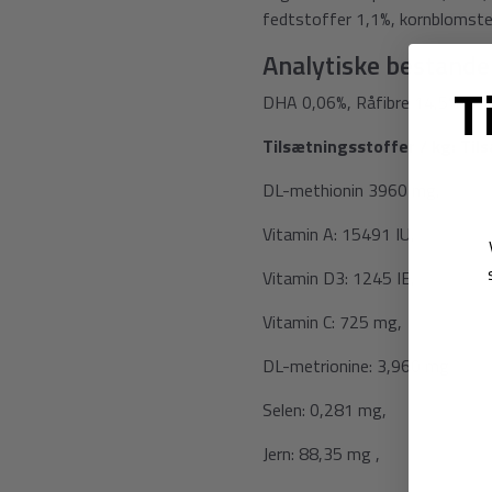
fedtstoffer 1,1%, kornblomster
Analytiske bestande
T
DHA 0,06%, Råfibre 14,5%.
Tilsætningsstoffer / kg: T
DL-methionin 3960 mg,
Vitamin A: 15491 IU,
Vitamin D3: 1245 IE,
Vitamin C: 725 mg,
DL-metrionine: 3,960 mg
Selen: 0,281 mg,
Jern: 88,35 mg ,