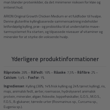
man blander proteinkilder, da det minimerer risikoen for kløe og
irriteret hud.
ARION Original Growth Chicken Medium er et fuldfoder til hvalpe.
Denne glutenfrie kyllingbaserede sammensætning indeholder
letfordøjelig kylling, præ- og probiotika til at understøtte mave-
tarmsystemet fra starten, og tilpassede niveauer af vitaminer og
mineraler for at styrke din voksende hvalp.
Yderligere produktinformationer
Råprotein
: 28% –
Råfedt
: 18% –
Råaske
: 7,5% –
Råfibre
: 2% –
Calcium
: 1,4% –
Fosfor
: 1%
Ingredienser
: Kylling (38%; 14% frisk kylling og 24% tørret kylling), ris,
majs, animalsk fedt, ærter, roemasse, hydrolyseret animalsk
protein, mineraler, ølgær, fiskeolie, loppefrøskaller, G.O.S., M.O.S.,
F.O.S., ß-glukaner, tørrede urter (Rosmarinus sp., Curcuma sp.,
Eugenia sp.).