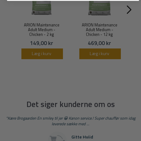
ARION Maintenance
ARION Maintenance
P
Adult Medium -
Adult Medium -
Chicken - 2 kg
Chicken - 12 kg
149,00 kr
469,00 kr
Læg i kurv
Læg i kurv
Det siger kunderne om os
"Kære Brogaarden En smiley til jer 😀 Kanon service.! Super chauffør som idag
leverede sække med ...
Gitte Hviid