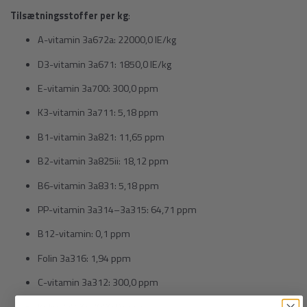
Tilsætningsstoffer per kg
:
A-vitamin 3a672a: 22000,0 IE/kg
D3-vitamin 3a671: 1850,0 IE/kg
E-vitamin 3a700: 300,0 ppm
K3-vitamin 3a711: 5,18 ppm
B1-vitamin 3a821: 11,65 ppm
B2-vitamin 3a825ii: 18,12 ppm
B6-vitamin 3a831: 5,18 ppm
PP-vitamin 3a314–3a315: 64,71 ppm
B12-vitamin: 0,1 ppm
Folin 3a316: 1,94 ppm
C-vitamin 3a312: 300,0 ppm
Kolin 3a890: 2000,0 ppm