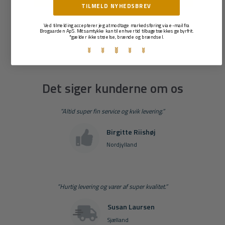
TILMELD NYHEDSBREV
Ved tilmelding accepterer jeg at modtage markedsføring via e-mail fra
Brogaarden ApS. Mit samtykke kan til enhver tid tilbagetrækkes gebyrfrit.
*gælder ikke strøelse, brænde og brændsel.
Det siger kunderne om os
”Altid super fin service og kvik levering.”
Birgitte Riishøj
Nordjylland
”Hurtig levering og varer af super kvalitet.”
Susan Laursen
Sjælland