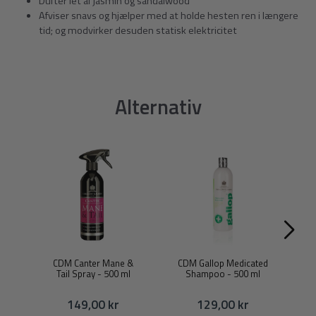
Dufter let af jasmin og sandalwood
Afviser
snavs og hjælper med at holde hesten ren i længere
tid; og modvirker desuden statisk elektricitet
Alternativ
CDM Canter Mane &
CDM Gallop Medicated
Tail Spray - 500 ml
Shampoo - 500 ml
R
149,00 kr
129,00 kr