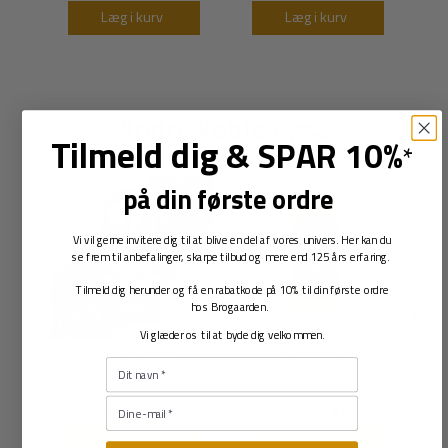
Læg i kurv
Læg i kurv
Andre købte også
Tilmeld dig
&
SPAR 10%
*
på din første ordre
Vi vil gerne invitere dig til at blive en del af vores univers. Her kan du
se frem til anbefalinger, skarpe tilbud og mere end 125 års erfaring.
Tilmeld dig herunder og få en rabatkode på 10% til din første ordre
hos Brogaarden.
Vi glæder os til at byde dig velkommen.
Optimal 6 - Icelandic
CDM Vaskesvamp
Power - 15 kg
Dalesman - Stor
244,00 kr
29,00 kr
Læg i kurv
Læg i kurv