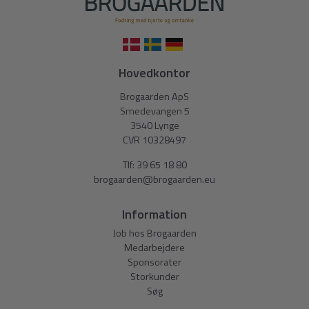
Hovedkontor
Brogaarden ApS
Smedevangen 5
3540 Lynge
CVR 10328497
Tlf:
39 65 18 80
brogaarden@brogaarden.eu
Information
Job hos Brogaarden
Medarbejdere
Sponsorater
Storkunder
Søg