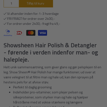
Tilføj til kurv
Vi afsender inden for: 1-3 hverdage
FRI FRAGT for ordrer over 2400,-
For ordrer under 2400,- fragt fra 49,-
Showsheen Hair Polish & Detangler
- førende i verden indenfor man- og
halepleje.
Helt unik sammensætning, som giver glans og gør pelsplejen til en
leg. Show Sheen® Hair Polish har mange funktioner; ud over at
være velegnet til at filtre man og hale ud, kan den sprayes på
hestens pels for at afvise støv.
Perfekt til daglig grooming
Indeholder pro-vitaminer, som plejer pelsen og
silkeproteiner, som styrker man og hale og hjælper
hårstråene med at vokse stærkere og længere