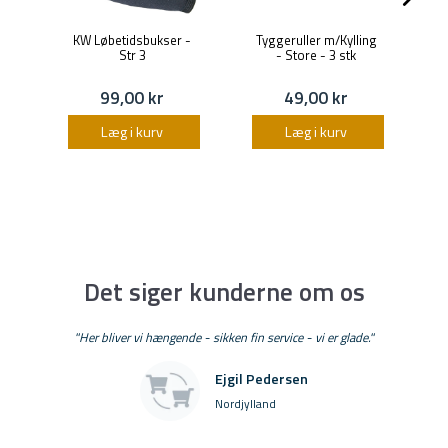
KW Løbetidsbukser -
Tyggeruller m/Kylling
F
Str 3
- Store - 3 stk
99,00 kr
49,00 kr
Læg i kurv
Læg i kurv
Det siger kunderne om os
"Her bliver vi hængende - sikken fin service - vi er glade."
Ejgil Pedersen
Nordjylland